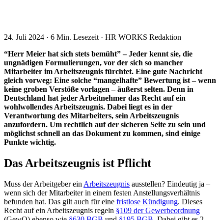
24. Juli 2024
·
6 Min. Lesezeit
·
HR WORKS Redaktion
“Herr Meier hat sich stets bemüht” – Jeder kennt sie, die
ungnädigen Formulierungen, vor der sich so mancher
Mitarbeiter im Arbeitszeugnis fürchtet. Eine gute Nachricht
gleich vorweg: Eine solche “mangelhafte” Bewertung ist – wenn
keine groben Verstöße vorlagen – äußerst selten. Denn in
Deutschland hat jeder Arbeitnehmer das Recht auf ein
wohlwollendes Arbeitszeugnis. Dabei liegt es in der
Verantwortung des Mitarbeiters, sein Arbeitszeugnis
anzufordern. Um rechtlich auf der sicheren Seite zu sein und
möglichst schnell an das Dokument zu kommen, sind einige
Punkte wichtig.
Das Arbeitszeugnis ist Pflicht
Muss der Arbeitgeber ein
Arbeitszeugnis
ausstellen? Eindeutig ja –
wenn sich der Mitarbeiter in einem festen Anstellungsverhältnis
befunden hat. Das gilt auch für eine
fristlose Kündigung
. Dieses
Recht auf ein Arbeitszeugnis regeln
§109 der Gewerbeordnung
(GewO) ebenso wie
§630 BGB
und
§195 BGB
. Dabei gibt es 2