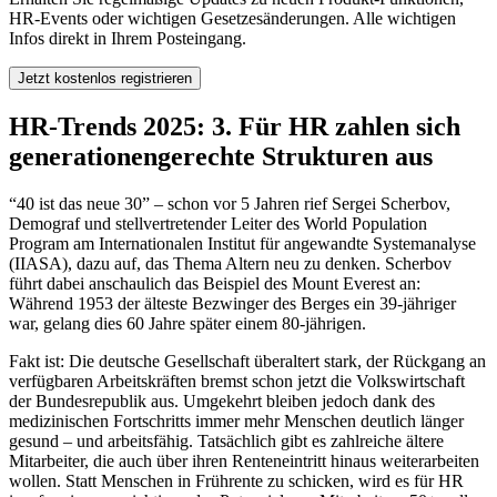
HR-Events oder wichtigen Gesetzesänderungen. Alle wichtigen
Infos direkt in Ihrem Posteingang.
HR-Trends 2025: 3. Für HR zahlen sich
generationengerechte Strukturen aus
“40 ist das neue 30” – schon vor 5 Jahren rief Sergei Scherbov,
Demograf und stellvertretender Leiter des World Population
Program am Internationalen Institut für angewandte Systemanalyse
(IIASA), dazu auf, das Thema Altern neu zu denken. Scherbov
führt dabei anschaulich das Beispiel des Mount Everest an:
Während 1953 der älteste Bezwinger des Berges ein 39-jähriger
war, gelang dies 60 Jahre später einem 80-jährigen.
Fakt ist: Die deutsche Gesellschaft überaltert stark, der Rückgang an
verfügbaren Arbeitskräften bremst schon jetzt die Volkswirtschaft
der Bundesrepublik aus. Umgekehrt bleiben jedoch dank des
medizinischen Fortschritts immer mehr Menschen deutlich länger
gesund – und arbeitsfähig. Tatsächlich gibt es zahlreiche ältere
Mitarbeiter, die auch über ihren Renteneintritt hinaus weiterarbeiten
wollen. Statt Menschen in Frührente zu schicken, wird es für HR