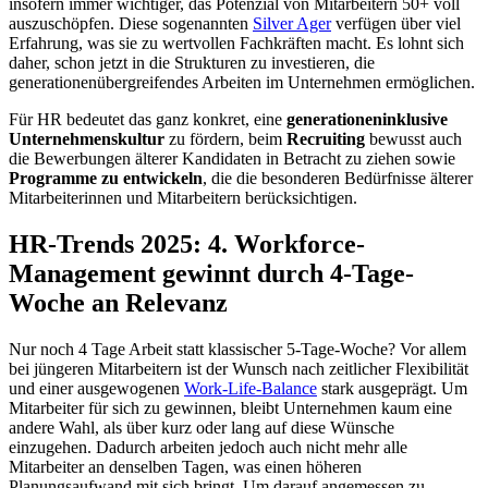
insofern immer wichtiger, das Potenzial von Mitarbeitern 50+ voll
auszuschöpfen. Diese sogenannten
Silver Ager
verfügen über viel
Erfahrung, was sie zu wertvollen Fachkräften macht. Es lohnt sich
daher, schon jetzt in die Strukturen zu investieren, die
generationenübergreifendes Arbeiten im Unternehmen ermöglichen.
Für HR bedeutet das ganz konkret, eine
generationeninklusive
Unternehmenskultur
zu fördern, beim
Recruiting
bewusst auch
die Bewerbungen älterer Kandidaten in Betracht zu ziehen sowie
Programme zu entwickeln
, die die besonderen Bedürfnisse älterer
Mitarbeiterinnen und Mitarbeitern berücksichtigen.
HR-Trends 2025: 4. Workforce-
Management gewinnt durch 4-Tage-
Woche an Relevanz
Nur noch 4 Tage Arbeit statt klassischer 5-Tage-Woche?
Vor allem
bei jüngeren Mitarbeitern ist der Wunsch nach zeitlicher Flexibilität
und einer ausgewogenen
Work-Life-Balance
stark ausgeprägt. Um
Mitarbeiter für sich zu gewinnen, bleibt Unternehmen kaum eine
andere Wahl, als über kurz oder lang auf diese Wünsche
einzugehen. Dadurch arbeiten jedoch auch nicht mehr alle
Mitarbeiter an denselben Tagen, was einen höheren
Planungsaufwand mit sich bringt. Um darauf angemessen zu